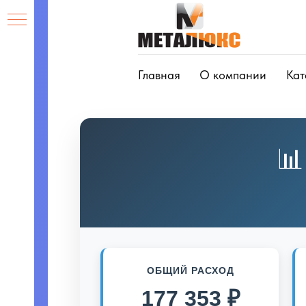
Главная
О компании
Кат
📊
ких
ов
ие
ОБЩИЙ РАСХОД
а
177 353 ₽